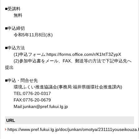
■受講料
無料
■申込締切
令和5年11月8日(水)
■申込方法
(1)申込フォーム:https://forms.office.com/r/K1htT3ZypX
(2)参加申込書をメール、FAX、郵送等の方法で下記申込先へ
提出
■申込・問合せ先
環境ふくい推進協議会(事務局:福井県循環社会推進課内)
TEL:0776-20-0317
FAX:0776-20-0679
Mail:junkan@pref.fukui.lg.jp
URL
https://www.pref.fukui.lg.jp/doc/junkan/omotya/231111youseikouza.