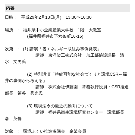
内容
日時 : 平成29年2月13日(月) 13:30〜16:30
場所 : 福井県中小企業産業大学校 1階 大教室
(福井県福井市下六条町16-15)
次第 : (1) 講演「省エネルギー取組み事例発表」
講師 東洋染工株式会社 加工部施設課長 清
水 文男氏
(2) 特別講演「持続可能な社会づくりと環境CSR～福
井の事例から考える」
講師 株式会社伊藤園 常務執行役員・CSR推進
部長 笹谷 秀光氏
(3) 環境法令の最近の動向について
講師 福井県衛生環境研究センター 環境部長
森 英倫
対象 : 環境ふくい推進協議会 企業会員