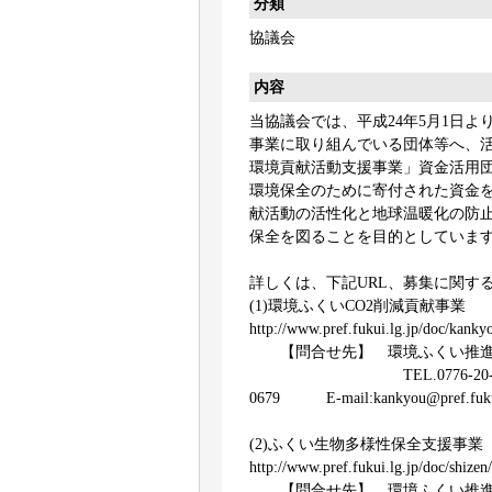
分類
協議会
内容
当協議会では、平成24年5月1日よ
事業に取り組んでいる団体等へ、
環境貢献活動支援事業」資金活用
環境保全のために寄付された資金
献活動の活性化と地球温暖化の防
保全を図ることを目的としていま
詳しくは、下記URL、募集に関す
(1)環境ふくいCO2削減貢献
http://www.pref.fukui.lg.jp/doc/kank
【問合せ先】 環境ふくい推進協
TEL.0776-20-0301 
0679 E-mail:kankyou@pref.fukui
(2)ふくい生物多様性保全支援
http://www.pref.fukui.lg.jp/doc/shizen
【問合せ先】 環境ふくい推進協