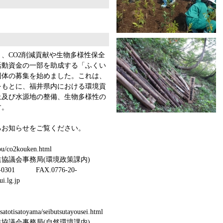
り、CO2削減貢献や生物多様性保全
活動資金の一部を助成する「ふくい
団体の募集を始めました。これは、
をもとに、福井県内における環境貢
止及び水源地の整備、生物多様性の
す。
るお知らせをご覧ください。
事業
you/co2kouken.html
議会事務局(環境政策課内)
FAX.0776-20-
.lg.jp
事業
/satotisatoyama/seibutsutayousei.html
議会事務局(自然環境課内)