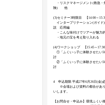
・リスクマネージメント(救急・
険) 他
(3)セミナー3時限目 【14:00～15:
インタープリテーション(ガイド
説 応用編
・こんな味付けでツアーが魅力
・地元の宝を考え取り入
(4)ワークショップ 【15:45～17:3
①「ふくいっ子に体験させたい50
討
②「ふくいっ子に体験させたい50
討
4 申込期限:平成27年6月26日(金)
※会場および資料の都合があり
いします。
【お問合せ・申込み】環境ふくい