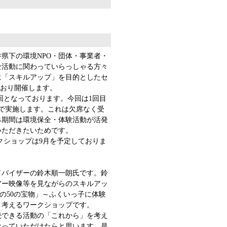
県下の環境NPO・団体・事業者・
全活動に関わっていらっしゃる方々
に「スキルアップ」を目的としたセ
とおり開催します。
回となっております。今回は1回目
しで実施します。これは欠席なく受
み期間は環境保全・体験活動が活発
いただきたいためです。
クショップは9月を予定しておりま
バイザーの鈴木順一朗氏です。鈴
アー映像等を見ながらのスキルアッ
いの50の宝物」～ふくいっ子に体験
と考えるワークショップです。
できる活動の「これから」を考え
なっていただけたらと思います。是