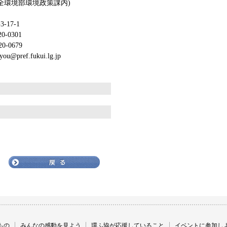
環境政策課内)
17-1
301
679
fukui.lg.jp
もの
みんなの感動を見よう
環ふ協が応援していること
イベントに参加し