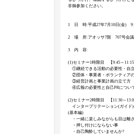
非御参加ください。
1 日 時:平成27年7月10日(金) 9:
2 場 所:アオッサ7階 707号会議
3 内 容:
(1)セミナー1時限目 【9:45～11:1
①継続できる活動の必要性・自立
②団体・事業者・ボランティアの
③経営計画と事業計画の立て方
④広報の必要性と自己PRに
(2)セミナー2時限目 【11:30～13:
インタープリテーション(ガイド
(基本編)
・一緒に楽しみながらも目は離
・押し付けにならない事
・自己陶酔していませんか?