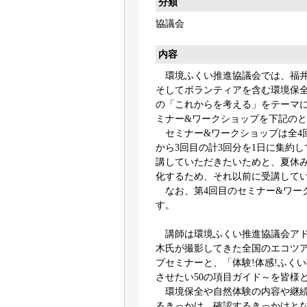
分類
協議会
内容
環境ふくい推進協議会では、福井
そしてボランティアを含む環境保
の「これからを考える」をテーマ
ミナー&ワークショップを下記の
セミナー&ワークショップは全4
から3回目の計3回分を1日に集約
講していただきたいためと、夏休
化するため、それ以前に受講して
なお、第4回目のセミナー&ワー
す。
講師は環境ふくい推進協議会アド
木氏が撮影してきた全国のエコツ
プセミナーと、「体験!体感!ふく
させたい50の項目ガイド～を皆様
環境保全や自然体験の内容や継続
るきっかけ、確認するきっかけと