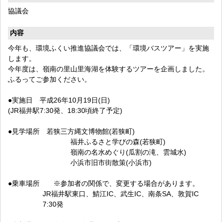
協議会
内容
今年も、環境ふくい推進協議会では、「環境バスツアー」を実施
します。
今年度は、嶺南の里山里海湖を体験するツアーを企画しました。
ふるってご参加ください。
●実施日 平成26年10月19日(日)
(JR福井駅7:30発、18:30頃終了予定)
●見学場所 若狭三方縄文博物館(若狭町)
福井ふるさと学びの森(若狭町)
嶺南の名水めぐり(瓜割の滝、雲城水)
小浜市旧市街散策(小浜市)
●乗車場所 ※参加者の関係で、変更する場合があります。
JR福井駅東口、鯖江IC、武生IC、南条SA、敦賀IC
7:30発