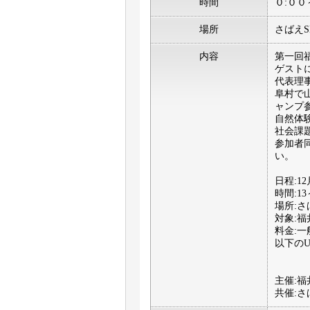
時間
０:００
場所
さばえS
内容
第一回
ゲスト
代表理
阜村で
ャンプ参
自然体
社会課
参加者
い。
日程:12
時間:13
場所:さ
対象:
料金:一
以下の
主催:
共催:さ