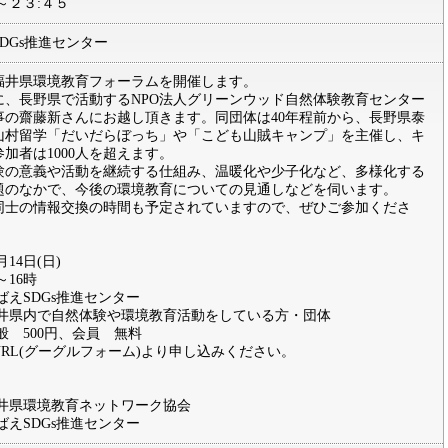
～２３:４５
DGs推進センター
福井県環境教育フォーラムを開催します。
に、長野県で活動するNPO法人グリーンウッド自然体験教育センター
事の齋藤新さんにお越し頂きます。同団体は40年程前から、長野県泰
山村留学「だいだらぼっち」や「こども山賊キャンプ」を主催し、キ
加者は1000人を超えます。
験の意義や活動を継続する仕組み、温暖化や少子化など、多様化する
題のなかで、今後の環境教育についての見通しなどを伺います。
同士の情報交換の時間も予定されていますので、ぜひご参加くださ
月14日(日)
～16時
ばえSDGs推進センター
福井県内で自然体験や環境教育活動をしている方・団体
般 500円、会員 無料
URL(グーグルフォーム)より申し込みください。
福井県環境教育ネットワーク協会
ばえSDGs推進センター