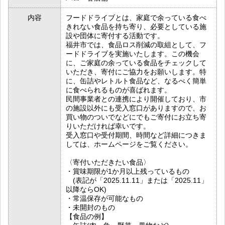
内容
フードドライブとは、家庭で余っている食べ
きれない食品を持ち寄り、必要としている施
設や団体に寄付する活動です。
福井市では、食品ロス削減の取組として、フ
ードドライブを実施いたします。この機会
に、ご家庭の余っている食品をチェックして
いただき、寄付にご協力をお願いします。特
に、缶詰やレトルト食品など、なるべく簡単
に食べられるものが喜ばれます。
民間事業者との連携により開催しており、市
の施設以外にも受入窓口がありますので、お
買い物のついでなどにでもご寄付にお立ち寄
りいただければ幸いです。
受入窓口や受付期間、時間など詳細につきま
しては、ホームページをご覧ください。
〈寄付いただきたい食品〉
・賞味期限が1か月以上残っているもの
(表記が「2025.11.11」または「2025.11」
以降ならOK)
・常温保存が可能なもの
・未開封のもの
【食品の例】