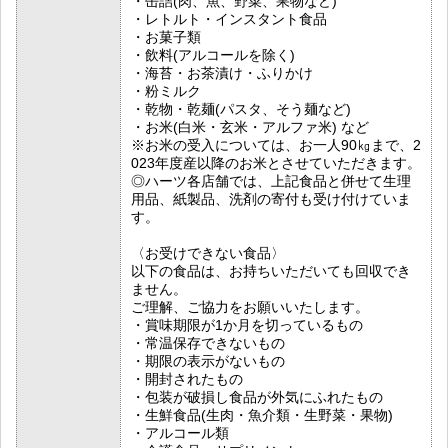
・缶詰(肉、魚、野菜、果物など)
・レトルト・インスタント食品
・お菓子類
・飲料(アルコールを除く)
・海苔・お茶漬け・ふりかけ
・粉ミルク
・乾物・乾麺(パスタ、そう麺など)
・お米(白米・玄米・アルファ米) など
※お米の受入については、お一人90㎏まで、2
023年度産以降のお米とさせていただきます。
◎ハーツ各店舗では、上記食品と併せて生理
用品、紙製品、洗剤の寄付も受け付けていま
す。
〈お受けできない食品〉
以下の食品は、お持ちいただいても回収でき
ません。
ご理解、ご協力をお願いいたします。
・賞味期限が1か月を切っているもの
・常温保存できないもの
・期限の表示がないもの
・開封されたもの
・包装が破損し食品が外気にふれたもの
・生鮮食品(生肉・魚介類・生野菜・果物)
・アルコール類